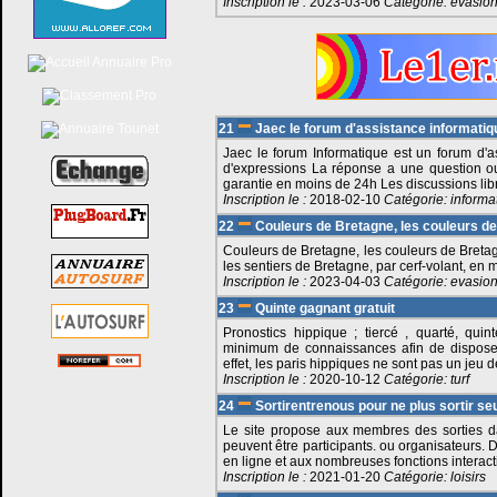
Inscription le :
2023-03-06
Catégorie:
evasio
21
Jaec le forum d'assistance informatiqu
Jaec le forum Informatique est un forum d'as
d'expressions La réponse a une question o
garantie en moins de 24h Les discussions lib
Inscription le :
2018-02-10
Catégorie:
informa
22
Couleurs de Bretagne, les couleurs de 
Couleurs de Bretagne, les couleurs de Breta
les sentiers de Bretagne, par cerf-volant, en 
Inscription le :
2023-04-03
Catégorie:
evasio
23
Quinte gagnant gratuit
Pronostics hippique ; tiercé , quarté, qui
minimum de connaissances afin de dispos
effet, les paris hippiques ne sont pas un jeu 
Inscription le :
2020-10-12
Catégorie:
turf
24
Sortirentrenous pour ne plus sortir seu
Le site propose aux membres des sorties 
peuvent être participants. ou organisateurs. 
en ligne et aux nombreuses fonctions intera
Inscription le :
2021-01-20
Catégorie:
loisirs