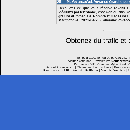
25
MaVoyanceWeb Voyance Gratuite pers
Découvrez ce que vous réserve l'avenir ! 
Médiums par téléphone, chat web ou sms. Vo
gratuite et immédiate. Nombreux tirages des T
Inscription le :
2022-04-23
Catégorie:
voyanc
Obtenez du trafic et
Ajoutez votre site -
Powered by
Ajoutezvotres
Partenaires VIP :
Annuaire MyFreeSurf
|
A
Accueil Annuaire Pro
|
Classement Francophone
|
Ressources
Raccourcir une URL
|
Annuaire RefEtape
|
Annuaire Youpinet
|
A