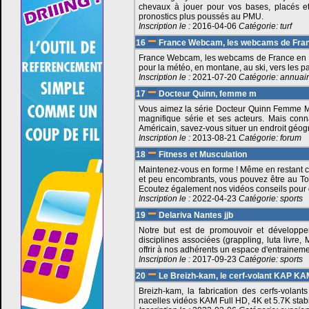
chevaux à jouer pour vos bases, placés et
pronostics plus poussés au PMU.
Inscription le :
2016-04-06
Catégorie:
turf
16
France Webcam, les webcams de France
France Webcam, les webcams de France en dire
pour la météo, en montane, au ski, vers les pays
Inscription le :
2021-07-20
Catégorie:
annuai
17
Docteur Quinn, femme m
Vous aimez la série Docteur Quinn Femme Méd
magnifique série et ses acteurs. Mais conn
Américain, savez-vous situer un endroit géogr
Inscription le :
2013-08-21
Catégorie:
forum
18
Fitness et Musculation
Maintenez-vous en forme ! Même en restant ch
et peu encombrants, vous pouvez être au To
Ecoutez également nos vidéos conseils pour 
Inscription le :
2022-04-23
Catégorie:
sports
19
Delariva Nantes jjb
Notre but est de promouvoir et développer 
disciplines associées (grappling, luta livre
offrir à nos adhérents un espace d'entrainemen
Inscription le :
2017-09-23
Catégorie:
sports
20
Le Breizh-kam, le cerf-volant KAP KA
Breizh-kam, la fabrication des cerfs-vola
nacelles vidéos KAM Full HD, 4K et 5.7K stabi