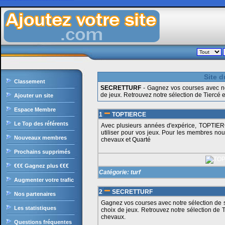
Ajoutezvotresite.com est le site de liens en durs gratuit francophone, il intègre le célèbre moteur de recherche, il offre une classement des sites par catégories ultra puissant, sans oublier les nombreux outils et services pour les internautes et webmasters.
Site d
Classement
SECRETTURF
- Gagnez vos courses avec not
de jeux. Retrouvez notre sélection de Tiercé
Ajouter un site
Espace Membre
1
TOPTIERCE
Le Top des référents
Avec plusieurs années d'expérice, TOPTI
utiliser pour vos jeux. Pour les membres no
Nouveaux membres
chevaux et Quarté
Prochains supprimés
€€€ Gagnez plus €€€
Catégorie:
turf
Augmenter votre trafic
2
SECRETTURF
Nos partenaires
Gagnez vos courses avec notre sélection de s
Les statistiques
choix de jeux. Retrouvez notre sélection de 
chevaux.
Questions fréquentes