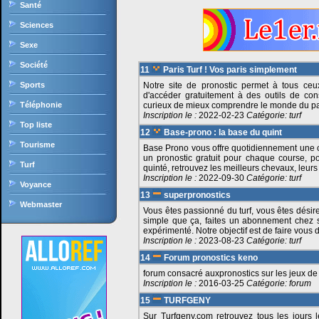
Santé
Sciences
Sexe
Société
11
Paris Turf ! Vos paris simplement
Sports
Notre site de pronostic permet à tous ceux
d'accéder gratuitement à des outils de conse
Téléphonie
curieux de mieux comprendre le monde du par
Inscription le :
2022-02-23
Catégorie:
turf
Top liste
12
Base-prono : la base du quint
Tourisme
Base Prono vous offre quotidiennement une
un pronostic gratuit pour chaque course, pou
Turf
quinté, retrouvez les meilleurs chevaux, leur
Inscription le :
2022-09-30
Catégorie:
turf
Voyance
13
superpronostics
Webmaster
Vous êtes passionné du turf, vous êtes désireu
simple que ça, faites un abonnement chez s
expérimenté. Notre objectif est de faire vou
Inscription le :
2023-08-23
Catégorie:
turf
14
Forum pronostics keno
forum consacré auxpronostics sur les jeux de lo
Inscription le :
2016-03-25
Catégorie:
forum
15
TURFGENY
Sur Turfgeny.com retrouvez tous les jours 