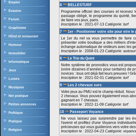
Emploi
6
BELLESTURF
Evasion
Programme officiel des courses et recevez le
passage obligé, le programme du quinté, tie
Forum
de faire vos jeux, paris.
Inscription le :
2021-07-13
Catégorie:
turf
Graphisme
7
1er - Positionner votre site pour etre le 
Hôtel et restaurant
Le 1er du net va vous permettre de faire con
présenter votre boutique a des milliers d'in
Humour
échange automatique de visiteurs avec les g
Inscription le :
2008-01-23
Catégorie:
autosur
Immobilier
8
Le Trio du Quint
Informatique
Notre système de pronostics vous est propos
(voire dizaines d’années pour certains) de p
Jeux
novices : tous ont déjà fait leurs preuves ! Grâ
Inscription le :
2021-02-01
Catégorie:
turf
Loisirs
9
Les 2 chevaux surs
Musiques
Votre jeux au PMU est le champ réduit. Nous
Net pratique
2 chevaux. Vous pouvez également vous abonn
gagnant en 7 chevaux.
Petites annonces
Inscription le :
2022-11-09
Catégorie:
turf
10
Passeport Voyance
Politique
Ne vous laissez pas surprendre par les é
Pratique
l'avenir et profitez d'une Voyance individuel
précieuses qui vous guiderons vers votre dest
Religion
Inscription le :
2022-04-23
Catégorie:
voyanc