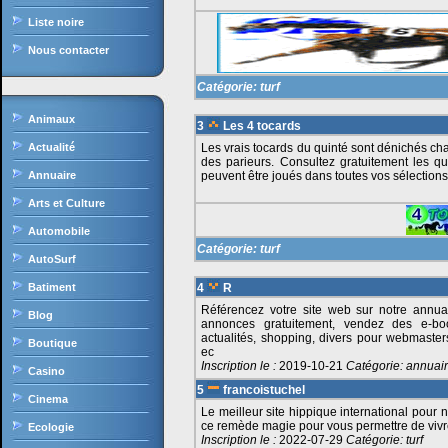
Liste noire
Nous contacter
Catégorie:
turf
Animaux
3
Les 4 tocards
Actualité
Les vrais tocards du quinté sont dénichés cha
des parieurs. Consultez gratuitement les qu
Annuaire
peuvent être joués dans toutes vos sélections 
Arts et Culture
Automobile
Catégorie:
turf
AutoSurf
Batiment
4
R
Référencez votre site web sur notre annuai
Blog
annonces gratuitement, vendez des e-bo
actualités, shopping, divers pour webmaster
Boutique
ec
Inscription le :
2019-10-21
Catégorie:
annuai
Casino
5
francoistuchel
Cinema
Le meilleur site hippique international pou
ce remède magie pour vous permettre de vivr
Ecologie
Inscription le :
2022-07-29
Catégorie:
turf