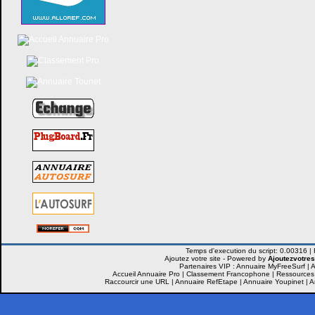
Ajoutez votre site -
Powered by
Ajoutezvotres
Partenaires VIP :
Annuaire MyFreeSurf
|
A
Accueil Annuaire Pro
|
Classement Francophone
|
Ressources
Raccourcir une URL
|
Annuaire RefEtape
|
Annuaire Youpinet
|
A