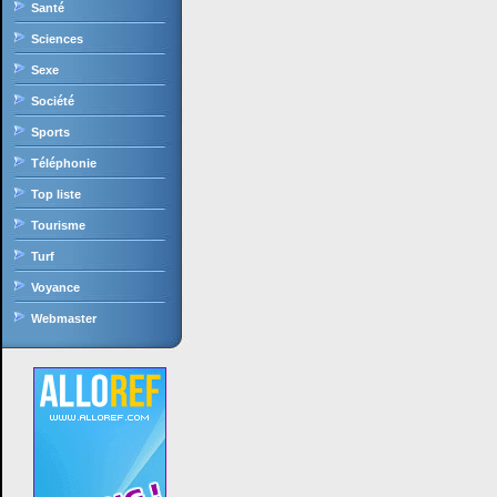
Santé
Sciences
Sexe
Société
Sports
Téléphonie
Top liste
Tourisme
Turf
Voyance
Webmaster