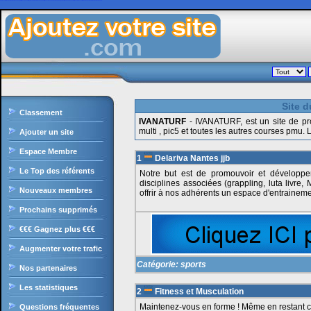
Ajoutezvotresite.com est le site de liens en durs gratuit francophone, il intègre le célèbre moteur de recherche, il offre une classement des sites par catégories ultra puissant, sans oublier les nombreux outils et services pour les internautes et webmasters.
Site d
Classement
IVANATURF
- IVANATURF, est un site de pron
multi , pic5 et toutes les autres courses pmu. 
Ajouter un site
Espace Membre
1
Delariva Nantes jjb
Le Top des référents
Notre but est de promouvoir et développer 
disciplines associées (grappling, luta livre
Nouveaux membres
offrir à nos adhérents un espace d'entrainemen
Prochains supprimés
€€€ Gagnez plus €€€
Augmenter votre trafic
Catégorie:
sports
Nos partenaires
Les statistiques
2
Fitness et Musculation
Maintenez-vous en forme ! Même en restant ch
Questions fréquentes