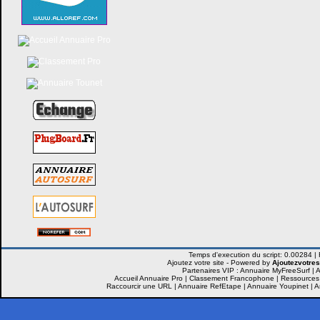
Ajoutez votre site -
Powered by
Ajoutezvotres
Partenaires VIP :
Annuaire MyFreeSurf
|
A
Accueil Annuaire Pro
|
Classement Francophone
|
Ressources
Raccourcir une URL
|
Annuaire RefEtape
|
Annuaire Youpinet
|
A