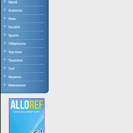
Santé
Sciences
Sexe
Société
Sports
Téléphonie
Top liste
Tourisme
Turf
Voyance
Webmaster