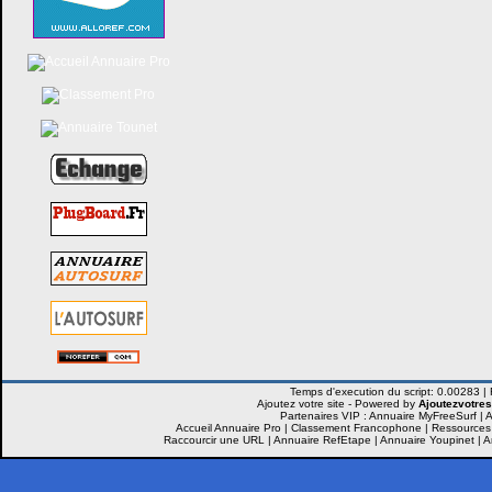
Ajoutez votre site -
Powered by
Ajoutezvotres
Partenaires VIP :
Annuaire MyFreeSurf
|
A
Accueil Annuaire Pro
|
Classement Francophone
|
Ressources
Raccourcir une URL
|
Annuaire RefEtape
|
Annuaire Youpinet
|
A