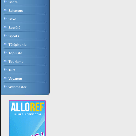
Santé
Sciences
Sexe
Société
Sports
Téléphonie
Top liste
Tourisme
Turf
Voyance
Webmaster