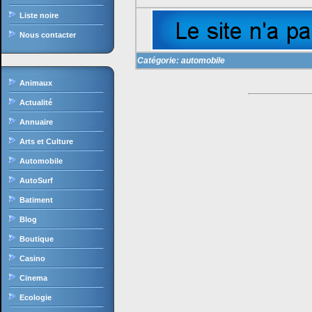
Liste noire
Nous contacter
Catégorie:
automobile
Animaux
Actualité
Annuaire
Arts et Culture
Automobile
AutoSurf
Batiment
Blog
Boutique
Casino
Cinema
Ecologie