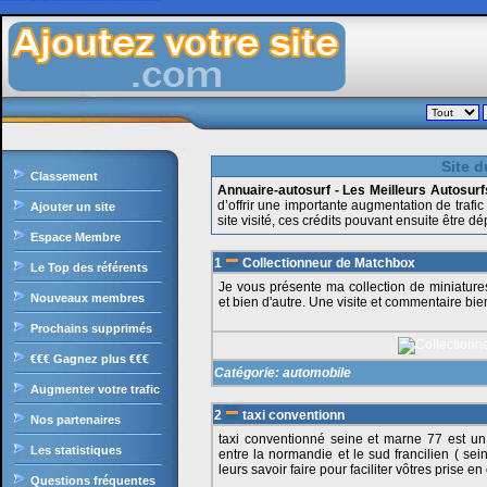
Ajoutezvotresite.com est le site de liens en durs gratuit francophone, il intègre le célèbre moteur de recherche, il offre une classement des sites par catégories ultra puissant, sans oublier les nombreux outils et services pour les internautes et webmasters.
Site d
Classement
Annuaire-autosurf - Les Meilleurs Autosurf
d’offrir une importante augmentation de traf
Ajouter un site
site visité, ces crédits pouvant ensuite être d
Espace Membre
1
Collectionneur de Matchbox
Le Top des référents
Je vous présente ma collection de miniature
Nouveaux membres
et bien d'autre. Une visite et commentaire bi
Prochains supprimés
€€€ Gagnez plus €€€
Catégorie:
automobile
Augmenter votre trafic
2
taxi conventionn
Nos partenaires
taxi conventionné seine et marne 77 est un 
Les statistiques
entre la normandie et le sud francilien ( sei
leurs savoir faire pour faciliter vôtres prise 
Questions fréquentes