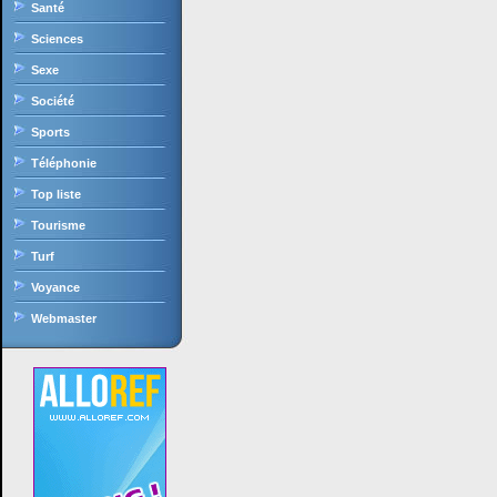
Santé
Sciences
Sexe
Société
Sports
Téléphonie
Top liste
Tourisme
Turf
Voyance
Webmaster