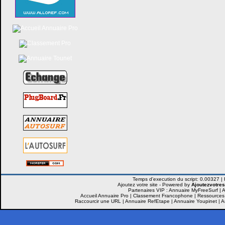
Ajoutez votre site -
Powered by
Ajoutezvotres
Partenaires VIP :
Annuaire MyFreeSurf
|
A
Accueil Annuaire Pro
|
Classement Francophone
|
Ressources
Raccourcir une URL
|
Annuaire RefEtape
|
Annuaire Youpinet
|
A