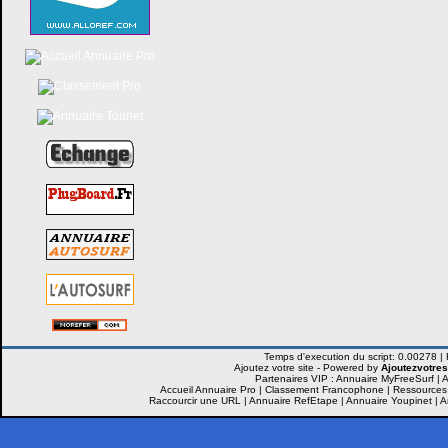
Ajoutez votre site -
Powered by
Ajoutezvotres
Partenaires VIP :
Annuaire MyFreeSurf
|
A
Accueil Annuaire Pro
|
Classement Francophone
|
Ressources
Raccourcir une URL
|
Annuaire RefEtape
|
Annuaire Youpinet
|
A