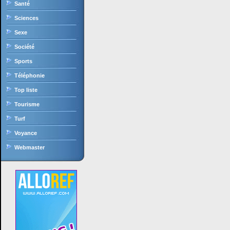
Santé
Sciences
Sexe
Société
Sports
Téléphonie
Top liste
Tourisme
Turf
Voyance
Webmaster