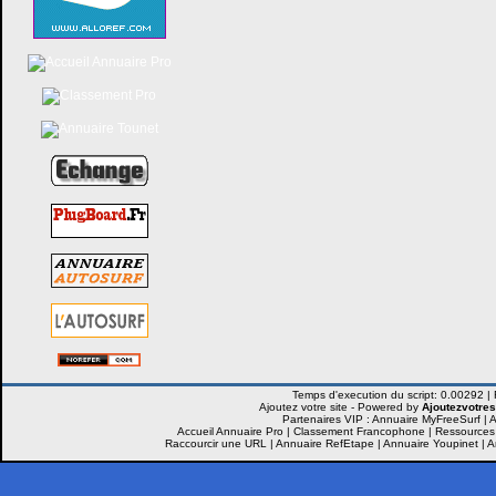
Ajoutez votre site -
Powered by
Ajoutezvotres
Partenaires VIP :
Annuaire MyFreeSurf
|
A
Accueil Annuaire Pro
|
Classement Francophone
|
Ressources
Raccourcir une URL
|
Annuaire RefEtape
|
Annuaire Youpinet
|
A