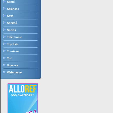
Santé
Sciences
Sexe
Société
Sports
Téléphonie
Top liste
Tourisme
Turf
Voyance
Webmaster