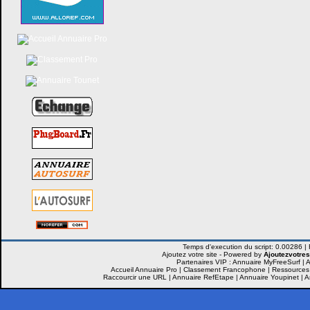
Ajoutez votre site -
Powered by
Ajoutezvotres
Partenaires VIP :
Annuaire MyFreeSurf
|
A
Accueil Annuaire Pro
|
Classement Francophone
|
Ressources
Raccourcir une URL
|
Annuaire RefEtape
|
Annuaire Youpinet
|
A