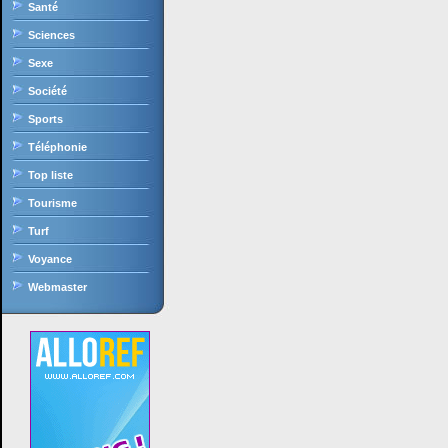
Santé
Sciences
Sexe
Société
Sports
Téléphonie
Top liste
Tourisme
Turf
Voyance
Webmaster