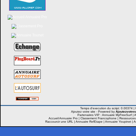
Ajoutez votre site -
Powered by
Ajoutezvotres
Partenaires VIP :
Annuaire MyFreeSurf
|
A
Accueil Annuaire Pro
|
Classement Francophone
|
Ressources
Raccourcir une URL
|
Annuaire RefEtape
|
Annuaire Youpinet
|
A