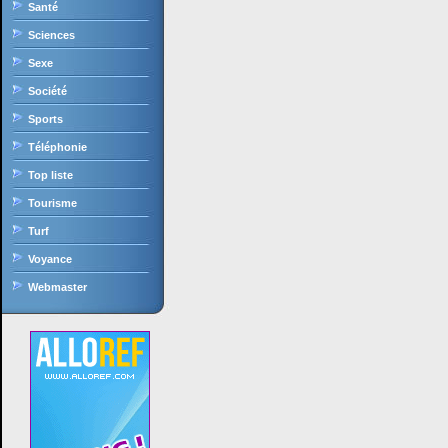
Santé
Sciences
Sexe
Société
Sports
Téléphonie
Top liste
Tourisme
Turf
Voyance
Webmaster