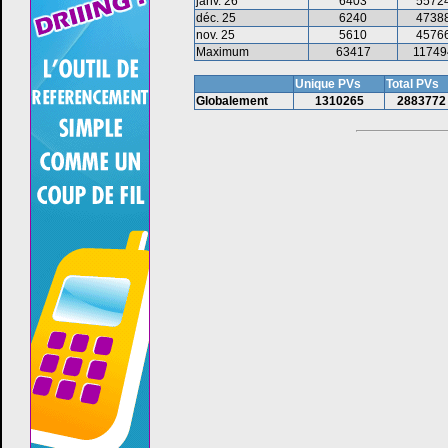
janv. 26
6403
5572
déc. 25
6240
4738
nov. 25
5610
4576
Maximum
63417
11749
Unique PVs
Total PVs
Globalement
1310265
2883772