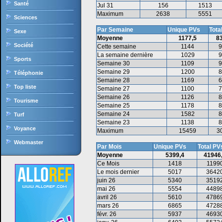
Santé
Jul 31
156
1513
Maximum
2638
5551
Sciences
Par Semaine
Unique PVs
Tota
Sexe
Moyenne
1177,5
8
Société
Cette semaine
1144
9
La semaine dernière
1029
9
Sports
Semaine 30
1109
9
Semaine 29
1200
8
Téléphonie
Semaine 28
1169
6
Top liste
Semaine 27
1100
7
Semaine 26
1126
8
Tourisme
Semaine 25
1178
8
Semaine 24
1582
8
Turf
Semaine 23
1138
8
Voyance
Maximum
15459
3
Webmaster
Par Mois
Unique PVs
Total PV
Moyenne
5399,4
41946
Ce Mois
1418
1199
Le mois dernier
5017
3642
juin 26
5340
3519
mai 26
5554
4489
avril 26
5610
4786
mars 26
6865
4728
févr. 26
5937
4693