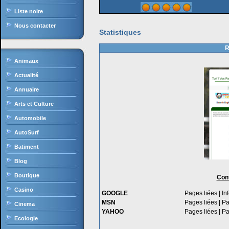
Liste noire
Nous contacter
Statistiques
R
Animaux
Actualité
Annuaire
Arts et Culture
Automobile
AutoSurf
Batiment
Blog
Boutique
Con
Casino
GOOGLE
Pages liées
|
In
MSN
Pages liées
|
Pa
Cinema
YAHOO
Pages liées
|
Pa
Ecologie