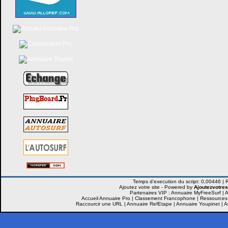
Ajoutez votre site -
Powered by
Ajoutezvotres
Partenaires VIP :
Annuaire MyFreeSurf
|
A
Accueil Annuaire Pro
|
Classement Francophone
|
Ressources
Raccourcir une URL
|
Annuaire RefEtape
|
Annuaire Youpinet
|
A