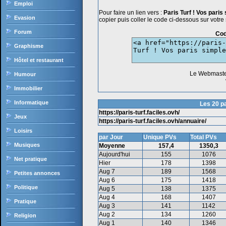
Emploi
Pour faire un lien vers :
Paris Turf ! Vos pari
Evasion
copier puis coller le code ci-dessous sur votre si
Forum
Cod
Graphisme
Hôtel et restaurant
Le Webmast
Humour
Immobilier
Informatique
Les 20 pa
https://paris-turf.faciles.ovh/
Jeux
https://paris-turf.faciles.ovh/annuaire/
Loisirs
par Jour
Unique PVs
Total PVs
Musiques
Moyenne
157,4
1350,3
Aujourd'hui
155
1076
Net pratique
Hier
178
1398
Aug 7
189
1568
Petites annonces
Aug 6
175
1418
Politique
Aug 5
138
1375
Aug 4
168
1407
Pratique
Aug 3
141
1142
Aug 2
134
1260
Religion
Aug 1
140
1346