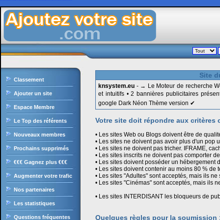
Ajoutezvotresite.com est le site de liens en durs gratuit francophone, il intègre le célèbre moteur de recherche, il offre une classement des sites par catégories ultra puissant, sans oublier les nombreux outils et services pour les internautes et webmasters.
Site d
Classement
knsystem.eu
- → Le Moteur de recherche Web 
Ajouter un site
et intuitifs • 2 bannières publicitaires pr
google Dark Néon Thème version ✔
Espace Membre
Votre site doit répondre aux critères 
Le Top des référents
• Les sites Web ou Blogs doivent être de qualit
Nouveaux membres
• Les sites ne doivent pas avoir plus d'un pop u
• Les sites ne doivent pas tricher. IFRAME, cach
Prochains supprimés
• Les sites inscrits ne doivent pas comporter de 
• Les sites doivent posséder un hébergement de
€€€ Gagnez plus €€€
• Les sites doivent contenir au moins 80 % de t
• Les sites "Adultes" sont acceptés, mais ils ne
Augmenter votre trafic
• Les sites "Cinémas" sont acceptés, mais ils n
Nos partenaires
• Les sites INTERDISANT les bloqueurs de pub 
Les statistiques
Quelques règles pour la soumission 
Questions fréquentes