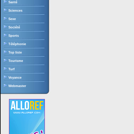
Santé
Sciences
Sexe
Société
Sports
Téléphonie
Top liste
Tourisme
Turf
Voyance
Webmaster