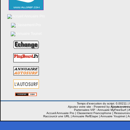
Ajoutez votre site -
Powered by
Ajoutezvotres
Partenaires VIP :
Annuaire MyFreeSurf
|
A
Accueil Annuaire Pro
|
Classement Francophone
|
Ressources
Raccourcir une URL
|
Annuaire RefEtape
|
Annuaire Youpinet
|
A