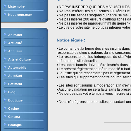
Liste noire
• NE PAS INSERER QUE DES MAJUSCULES..
• Ne Pas Insérer Des Majuscules Au Début De
Nous contacter
• Ne pas utiliser des slogans du genre "le meille
• Ne pas insérer 200 erreurs d'orthographes dan
• Ne pas insérer de marqueur html du genre "<
• Le titre de votre site ne doit pas intégrer votr
Animaux
Notice légale :
Actualité
• Le contenu et la forme des sites inscrits dans
Annuaire
responsables et/ou créateurs du site concerné.
• Le responsable et les hébergeurs du site "Aj
Arts et Culture
la forme des sites inscrits.
• Les codes fournis doivent être insérés dans l
Automobile
• Le présent règlement peut être modifié à tou
• Tout site qui ne respecterait pas le régleme
AutoSurf
•
Les sites qui supprimeront notre bouton sero
Batiment
• Les sites sont soumis à modération afin d'évi
• Aucune validation ne sera faite sans la présen
Blog
• Ne perdez pas votre temps à vous inscrire si
Boutique
• Nous n'intégrons que des sites possédant un
Casino
Cinema
Ecologie