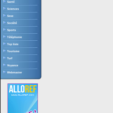
Santé
Sciences
Sexe
Société
Sports
Téléphonie
Top liste
Tourisme
Turf
Voyance
Webmaster