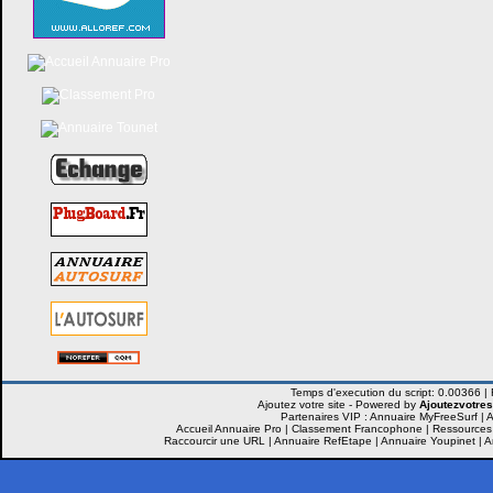
Ajoutez votre site -
Powered by
Ajoutezvotres
Partenaires VIP :
Annuaire MyFreeSurf
|
A
Accueil Annuaire Pro
|
Classement Francophone
|
Ressources
Raccourcir une URL
|
Annuaire RefEtape
|
Annuaire Youpinet
|
A