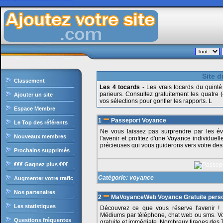
Ajoutezvotresite.com est le site de liens en durs gratuit francophone, il intègre le célèbre moteur de recherche, il offre une classement des sites par catégories ultra puissant, sans oublier les nombreux outils et services pour les internautes et webmasters.
Site d
Classement
Les 4 tocards
- Les vrais tocards du quinté
parieurs. Consultez gratuitement les quatre 
Ajouter un site
vos sélections pour gonfler les rapports. L
Espace Membre
1
Passeport Voyance
Le Top des référents
Ne vous laissez pas surprendre par les é
Nouveaux membres
l'avenir et profitez d'une Voyance individuel
précieuses qui vous guiderons vers votre dest
Prochains supprimés
€€€ Gagnez plus €€€
Catégorie:
voyance
Augmenter votre trafic
Nos partenaires
2
MaVoyanceWeb Voyance Gratuite perso
Les statistiques
Découvrez ce que vous réserve l'avenir ! 
Médiums par téléphone, chat web ou sms. Vo
Questions fréquentes
gratuite et immédiate. Nombreux tirages des T