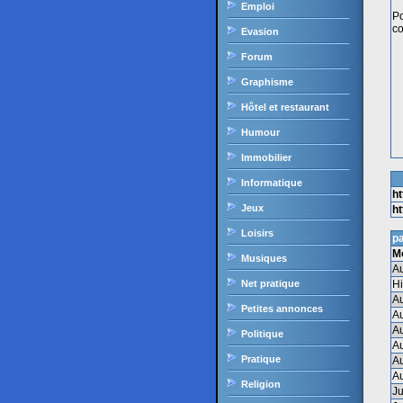
Emploi
Po
co
Evasion
Forum
Graphisme
Hôtel et restaurant
Humour
Immobilier
Informatique
ht
Jeux
h
Loisirs
pa
M
Musiques
Au
Net pratique
Hi
A
Petites annonces
A
A
Politique
A
Pratique
A
A
Religion
Ju