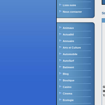
Liste noire
Nous contacter
St
Animaux
Actualité
Annuaire
Arts et Culture
Automobile
AutoSurf
Batiment
Blog
Boutique
G
Casino
M
Cinema
Y
Ecologie