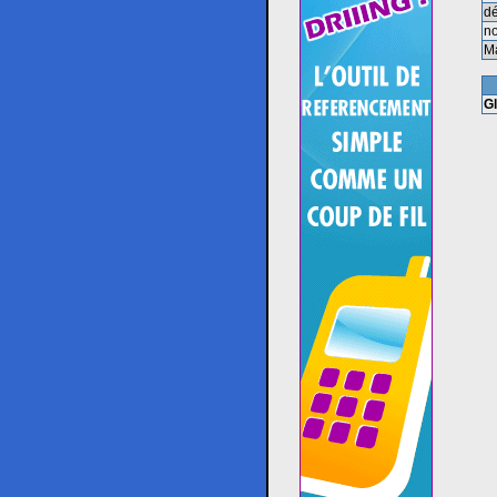
dé
no
M
G