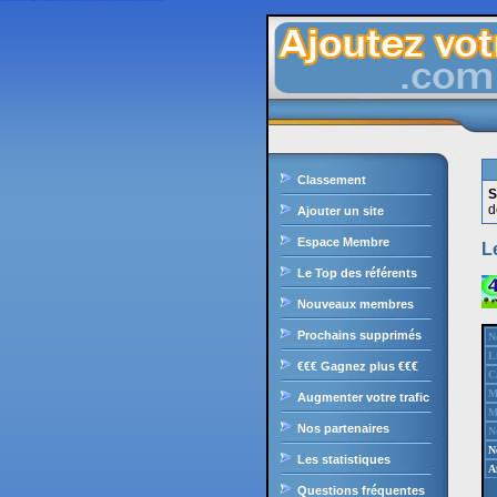
Ajoutezvotresite.com est le site de liens en durs gratuit francophone, il intègre le célèbre moteur de recherche, il offre une classement des sites par catégories ultra puissant, sans oublier les nombreux outils et services pour les internautes et webmasters.
Classement
d
Ajouter un site
Espace Membre
L
Le Top des référents
Nouveaux membres
Prochains supprimés
N
L
€€€ Gagnez plus €€€
C
M
Augmenter votre trafic
M
Nos partenaires
N
N
Les statistiques
A
Questions fréquentes