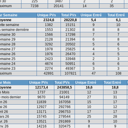
l 30
225
3487
2
2
aximum
7238
20141
14
35
ar Semaine
Unique PVs
Total PVs
Unique Entré
Total Entré
oyenne
2324,6
28220,8
5,4
6,1
ette semaine
1382
15151
9
10
 semaine dernière
1553
21302
8
8
emaine 30
1566
17298
7
7
emaine 29
2128
21394
6
8
emaine 28
3292
20502
5
6
emaine 27
1978
25825
4
5
emaine 26
1976
26470
4
5
emaine 25
2423
33948
2
3
emaine 24
4674
50951
6
6
emaine 23
2274
49367
3
3
aximum
42891
107821
47
108
ar Mois
Unique PVs
Total PVs
Unique Entré
Total Entré
oyenne
12173,4
243858,5
16,6
18,8
e Mois
1737
21001
12
13
 mois dernier
9670
94149
27
31
in 26
11839
167058
15
17
ai 26
12927
292766
10
12
ril 26
13171
296753
17
17
ars 26
15745
279544
25
28
vr. 26
13521
291869
9
10
nv. 26
14216
320475
8
9