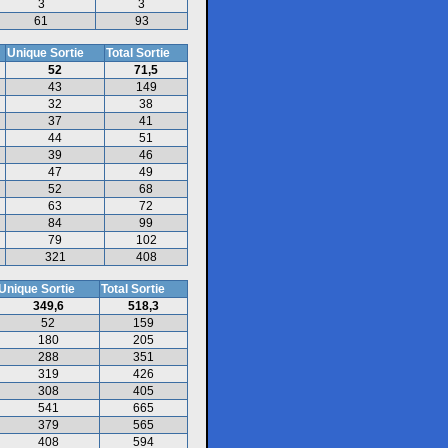
3
3
61
93
Unique Sortie
Total Sortie
52
71,5
43
149
32
38
37
41
44
51
39
46
47
49
52
68
63
72
84
99
79
102
321
408
Unique Sortie
Total Sortie
349,6
518,3
52
159
180
205
288
351
319
426
308
405
541
665
379
565
408
594