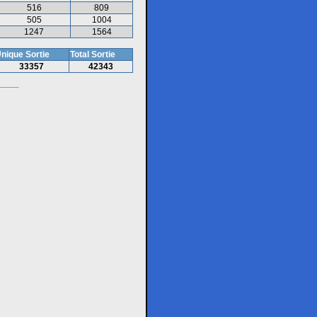
516
809
505
1004
1247
1564
nique Sortie
Total Sortie
33357
42343