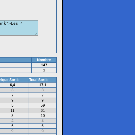
Nombre
147
1
ique Sortie
Total Sortie
6,4
17,1
3
3
7
7
9
9
5
59
11
61
8
10
4
4
5
6
9
9