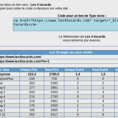
ur faire un lien vers :
Les 4 tocards
pier puis coller le code ci-dessous sur votre site ...
Code pour un lien de Type texte :
Le Webmaster de
Les 4 tocards
vous remercie par avance.
Les 20 pages les plus visités
tps://www.les4tocards.com/
ttps://www.les4tocards.com/?m=1
r Jour
Unique PVs
Total PVs
Unique Entré
Total Entré
Un
oyenne
222,4
2780,5
1,4
1,5
jourd'hui
150
759
0
0
er
303
3392
2
2
ug 6
277
2861
1
1
ug 5
203
2453
3
3
ug 4
233
2795
0
0
ug 3
216
2891
3
4
ug 2
170
2955
1
1
ug 1
185
2895
2
2
l 31
262
3317
0
0