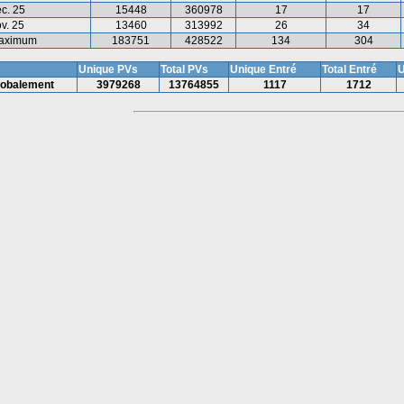
c. 25
15448
360978
17
17
v. 25
13460
313992
26
34
aximum
183751
428522
134
304
Unique PVs
Total PVs
Unique Entré
Total Entré
U
lobalement
3979268
13764855
1117
1712