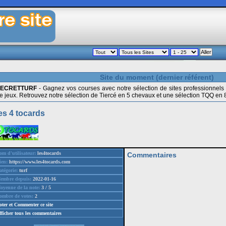
Site du moment (dernier référent)
SECRETTURF
- Gagnez vos courses avec notre sélection de sites professionnels
e jeux. Retrouvez notre sélection de Tiercé en 5 chevaux et une sélection TQQ en 
es 4 tocards
om d'utilisateur:
les4tocards
Commentaires
ien:
https://www.les4tocards.com
atégorie:
turf
embre depuis:
2022-01-16
oyenne de la note:
3 / 5
ombre de votes:
2
oter et Commenter ce site
fficher tous les commentaires