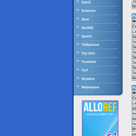
Ju
Santé
M
Sciences
P
Sexe
M
C
Société
La
Sports
S
S
Téléphonie
S
S
Top liste
S
Tourisme
S
S
Turf
S
M
Voyance
Webmaster
P
M
C
Le
ju
m
av
m
fé
ja