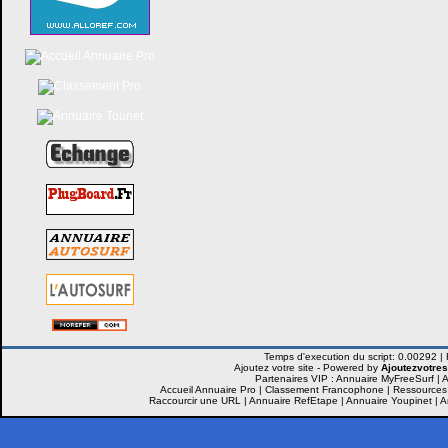
Ajoutez votre site -
Powered by
Ajoutezvotres
Partenaires VIP :
Annuaire MyFreeSurf
|
A
Accueil Annuaire Pro
|
Classement Francophone
|
Ressources
Raccourcir une URL
|
Annuaire RefEtape
|
Annuaire Youpinet
|
A