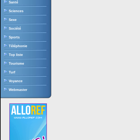
Santé
Sciences
Sexe
Société
Sports
Téléphonie
Top liste
Tourisme
Turf
Voyance
Webmaster