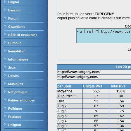
Emploi
Evasion
Pour faire un lien vers :
TURFGENY
copier puis coller le code ci-dessous sur votre si
Forum
Cod
Graphisme
Hôtel et restaurant
Humour
L
Immobilier
Informatique
Les 20 pa
Jeux
https://www.turfgeny.com/
Loisirs
http://www.turfgeny.com/
Musiques
par Jour
Unique PVs
Total PVs
Moyenne
55,5
150,8
Net pratique
Aujourd'hui
17
30
Petites annonces
Hier
52
154
Aug 7
67
159
Politique
Aug 6
70
175
Aug 5
65
162
Pratique
Aug 4
66
154
Religion
Aug 3
57
136