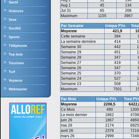
Aug 2
51
196
Santé
Aug 1
45
134
Jul 31
65
208
Sciences
Maximum
1155
3967
Sexe
Par Semaine
Unique PVs
Tota
Société
Moyenne
421,9
1
Cette semaine
394
Sports
La semaine dernière
414
1
Téléphonie
Semaine 30
442
1
Semaine 29
451
1
Top liste
Semaine 28
347
Semaine 27
419
Tourisme
Semaine 26
347
Turf
Semaine 25
370
Semaine 24
527
1
Voyance
Semaine 23
508
1
Maximum
7501
1
Webmaster
Par Mois
Unique PVs
Total PV
Moyenne
2206,5
6422,
Ce Mois
490
1300
Le mois dernier
1862
4706
juin 26
1867
4860
mai 26
2174
6925
avril 26
2376
7216
mars 26
2999
7346