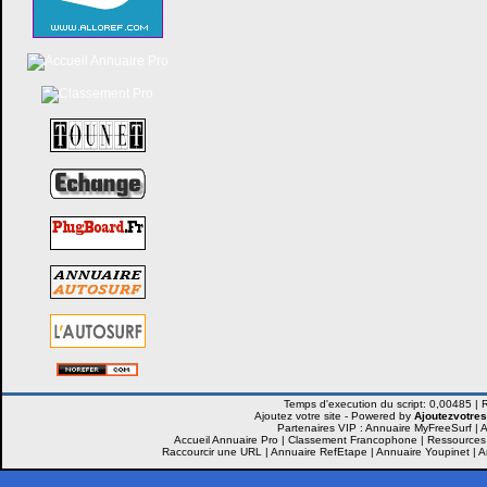
Ajoutez votre site -
Powered by
Ajoutezvotres
Partenaires VIP :
Annuaire MyFreeSurf
|
A
Accueil Annuaire Pro
|
Classement Francophone
|
Ressources
Raccourcir une URL
|
Annuaire RefEtape
|
Annuaire Youpinet
|
A