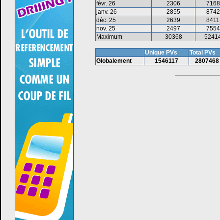
févr. 26
2306
7168
janv. 26
2855
8742
déc. 25
2639
8411
nov. 25
2497
7554
Maximum
30368
5241
Unique PVs
Total PVs
Globalement
1546117
2807468