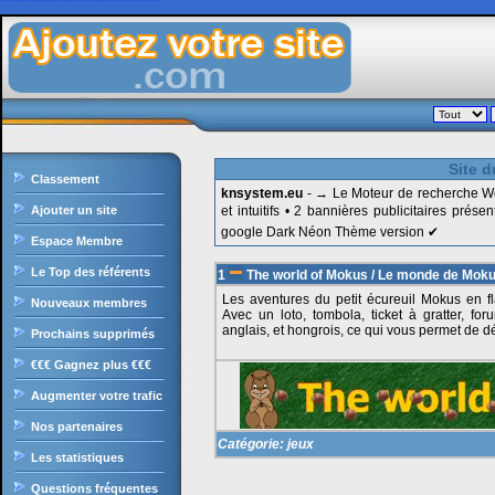
Ajoutezvotresite.com est le site de liens en durs gratuit francophone, il intègre le célèbre moteur de recherche, il offre une classement des sites par catégories ultra puissant, sans oublier les nombreux outils et services pour les internautes et webmasters.
Site d
Classement
knsystem.eu
- → Le Moteur de recherche Web 
Ajouter un site
et intuitifs • 2 bannières publicitaires pr
google Dark Néon Thème version ✔
Espace Membre
Le Top des référents
1
The world of Mokus / Le monde de Mok
Les aventures du petit écureuil Mokus en flas
Nouveaux membres
Avec un loto, tombola, ticket à gratter, for
anglais, et hongrois, ce qui vous permet de 
Prochains supprimés
€€€ Gagnez plus €€€
Augmenter votre trafic
Nos partenaires
Catégorie:
jeux
Les statistiques
Questions fréquentes