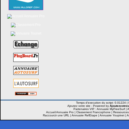
Ajoutez votre site -
Powered by
Ajoutezvotres
Partenaires VIP :
Annuaire MyFreeSurf
|
A
Accueil Annuaire Pro
|
Classement Francophone
|
Ressources
Raccourcir une URL
|
Annuaire RefEtape
|
Annuaire Youpinet
|
A