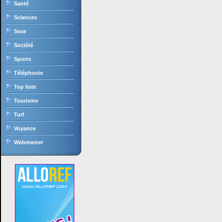
Santé
Sciences
Sexe
Société
Sports
Téléphonie
Top liste
Tourisme
Turf
Voyance
Webmaster