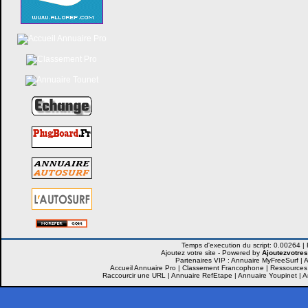
Ajoutez votre site -
Powered by
Ajoutezvotres
Partenaires VIP :
Annuaire MyFreeSurf
|
A
Accueil Annuaire Pro
|
Classement Francophone
|
Ressources
Raccourcir une URL
|
Annuaire RefEtape
|
Annuaire Youpinet
|
A