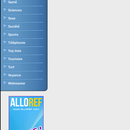
Santé
Sciences
Sexe
Société
Sports
Téléphonie
Top liste
Tourisme
Turf
Voyance
Webmaster