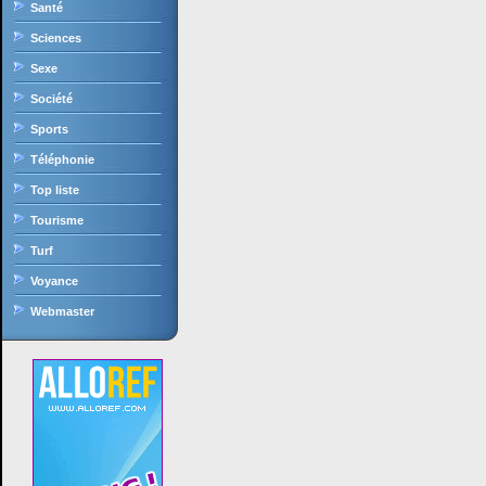
Santé
Sciences
Sexe
Société
Sports
Téléphonie
Top liste
Tourisme
Turf
Voyance
Webmaster