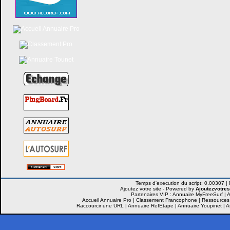
Ajoutez votre site -
Powered by
Ajoutezvotres
Partenaires VIP :
Annuaire MyFreeSurf
|
A
Accueil Annuaire Pro
|
Classement Francophone
|
Ressources
Raccourcir une URL
|
Annuaire RefEtape
|
Annuaire Youpinet
|
A