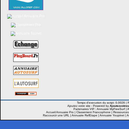
Ajoutez votre site -
Powered by
Ajoutezvotres
Partenaires VIP :
Annuaire MyFreeSurf
|
A
Accueil Annuaire Pro
|
Classement Francophone
|
Ressources
Raccourcir une URL
|
Annuaire RefEtape
|
Annuaire Youpinet
|
A