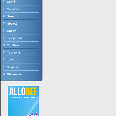
Santé
Sciences
Sexe
Société
Sports
Téléphonie
Top liste
Tourisme
Turf
Voyance
Webmaster