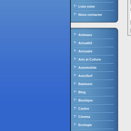
Liste noire
Nous contacter
Animaux
Actualité
Annuaire
Arts et Culture
Automobile
AutoSurf
Batiment
Blog
Boutique
Casino
Cinema
Ecologie