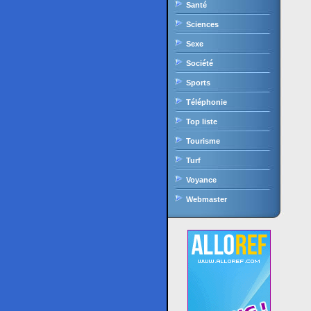
Santé
Sciences
Sexe
Société
Sports
Téléphonie
Top liste
Tourisme
Turf
Voyance
Webmaster