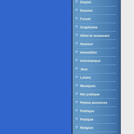
Emploi
Evasion
Forum
Graphisme
Hôtel et restaurant
Humour
Immobilier
Informatique
Jeux
Loisirs
Musiques
Net pratique
Petites annonces
Politique
Pratique
Religion