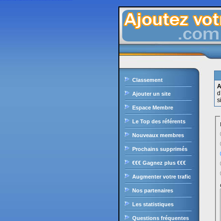
Ajoutezvotresite.com est le site de liens en durs gratuit francophone, il intègre le célèbre moteur de recherche, il offre une classement des sites par catégories ultra puissant, sans oublier les nombreux outils et services pour les internautes et webmasters.
Classement
A
d
Ajouter un site
s
Espace Membre
Le Top des référents
Nouveaux membres
Prochains supprimés
€€€ Gagnez plus €€€
Augmenter votre trafic
Nos partenaires
Les statistiques
Questions fréquentes